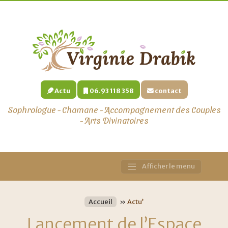
Actu
06.93 118 358
contact
Sophrologue - Chamane - Accompagnement des Couples
- Arts Divinatoires
Afficher le menu
Main
Navigation
Accueil
»
Actu’
Lancement de l’Espace