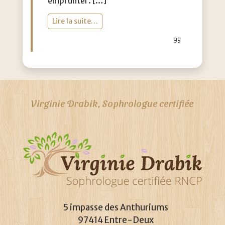
emprunter. […]
toi
Lire la suite…
Li
Virginie Drabik, Sophrologue certifiée
5 impasse des Anthuriums
97414 Entre-Deux