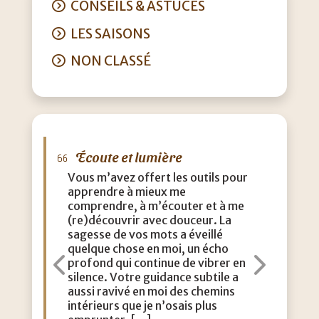
CONSEILS & ASTUCES
LES SAISONS
NON CLASSÉ
Écoute et lumière
M
Vous m’avez offert les outils pour
J’a
apprendre à mieux me
que
comprendre, à m’écouter et à me
eff
(re)découvrir avec douceur. La
acc
sagesse de vos mots a éveillé
con
quelque chose en moi, un écho
m’a
profond qui continue de vibrer en
dou
Précédent
Suiva
silence. Votre guidance subtile a
aut
aussi ravivé en moi des chemins
lég
intérieurs que je n’osais plus
vie