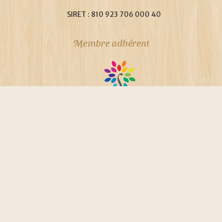
SIRET : 810 923 706 000 40
Membre adhérent
NFX 50760, ISO 9001:2008 et ISO 29990:2010
Suivez mon actualité sur Facebook :
facebook.com/drabiksophrologue
Virginie Drabik - Sophrologie
propulsé fièrement par
Une création
Whornat Design
|
Mentions légales
|
Politique de confidentialité