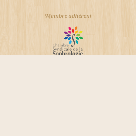
Membre adhérent
NFX 50760, ISO 9001:2008 et ISO 29990:2010
Suivez mon actualité sur Facebook :
facebook.com/drabiksophrologue
Virginie Drabik - Sophrologie
propulsé fièrement par
Une création
Whornat Design
|
Mentions légales
|
Politique de confidentialité