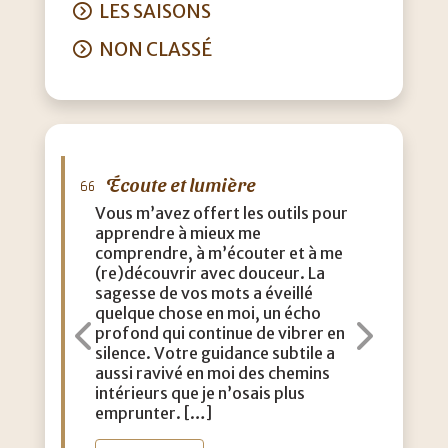
LES SAISONS
NON CLASSÉ
Écoute et lumière
M
Vous m’avez offert les outils pour
J’a
apprendre à mieux me
que
comprendre, à m’écouter et à me
eff
(re)découvrir avec douceur. La
acc
sagesse de vos mots a éveillé
con
quelque chose en moi, un écho
m’a
profond qui continue de vibrer en
dou
Précédent
Suiva
silence. Votre guidance subtile a
aut
aussi ravivé en moi des chemins
lég
intérieurs que je n’osais plus
vie
emprunter. […]
toi