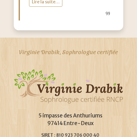
Lire la suite…
Li
Virginie Drabik, Sophrologue certifiée
5 impasse des Anthuriums
97414 Entre-Deux
SIRET : 810 923 706 000 40