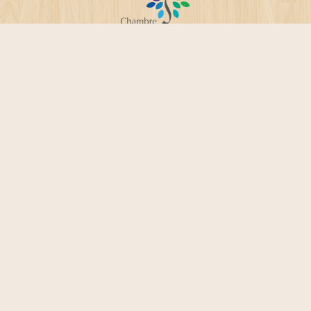
NFX 50760, ISO 9001:2008 et ISO 29990:2010
Suivez mon actualité sur Facebook :
facebook.com/drabiksophrologue
Virginie Drabik - Sophrologie
propulsé fièrement par
Une création
Whornat Design
|
Mentions légales
|
Politique de confidentialité