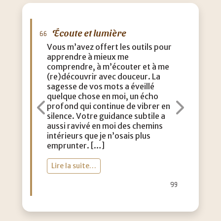
Écoute et lumière
M
Vous m’avez offert les outils pour
J’a
apprendre à mieux me
que
comprendre, à m’écouter et à me
eff
(re)découvrir avec douceur. La
acc
sagesse de vos mots a éveillé
con
quelque chose en moi, un écho
m’a
profond qui continue de vibrer en
dou
Précédent
Suiva
silence. Votre guidance subtile a
aut
aussi ravivé en moi des chemins
lég
intérieurs que je n’osais plus
vie
emprunter. […]
toi
Lire la suite…
Li