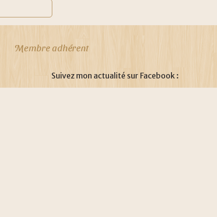
Membre adhérent
Suivez mon actualité sur Facebook :
facebook.com/drabiksophrologue
ISO 29990:2010
olitique de confidentialité