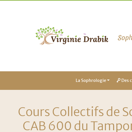
Soph
La Sophrologie
Des c
Main
Navigation
Cours Collectifs de 
CAB 600 du Tampon,