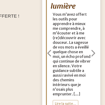
lumière
V
Vous m’avez offert
J
OFFERTE !
les outils pour
a
apprendre à mieux
me comprendre, à
m’écouter et à me
(re)découvrir avec
s
douceur. La sagesse
de vos mots a éveillé
quelque chose en
moi, un écho profond
m
Précédent
Sui
qui continue de vibrer
en silence. Votre
guidance subtile a
s
aussi ravivé en moi
des chemins
intérieurs que je
n’osais plus
emprunter. […]
Lire la suite…