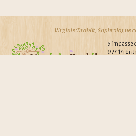
Virginie Drabik, Sophrologue ce
5 impasse
97414 Ent
SIRET : 810 92
Virginie Drabik - Sophrol