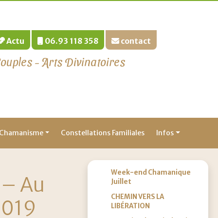
Actu
06.93 118 358
contact
ples - Arts Divinatoires
Chamanisme
Constellations Familiales
Infos
Week-end Chamanique
 – Au
Juillet
CHEMIN VERS LA
2019
LIBÉRATION