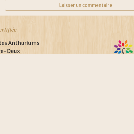
rtifiée
 des Anthuriums
re-Deux
3 706 000 40
NFX 50760, ISO 9001:2008 et 
ogie
propulsé fièrement par
Une création
Whornat Design
|
Mentions légales
|
P