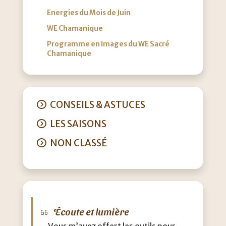
Energies du Mois de Juin
WE Chamanique
Programme en Images du WE Sacré
Chamanique
CONSEILS & ASTUCES
LES SAISONS
NON CLASSÉ
Écoute et lumière
M
Vous m’avez offert les outils pour
J’a