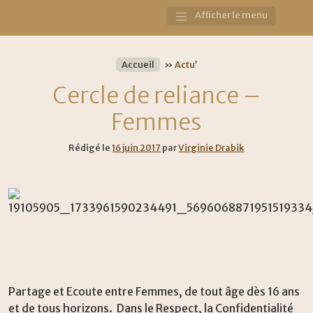
Afficher le menu
Main
Navigation
Accueil
»
Actu’
Cercle de reliance –
Femmes
Rédigé le
16 juin 2017
par
Virginie Drabik
Partage et Ecoute entre Femmes, de tout âge dès 16 ans
et de tous horizons. Dans le Respect, la Confidentialité