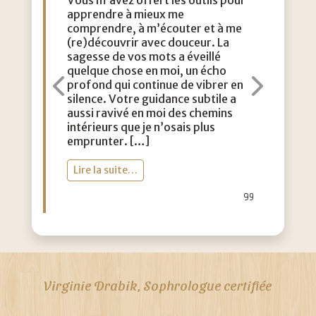
apprendre à mieux me
que
comprendre, à m’écouter et à me
eff
(re)découvrir avec douceur. La
acc
sagesse de vos mots a éveillé
con
quelque chose en moi, un écho
m’a
profond qui continue de vibrer en
dou
Précédent
Suiva
silence. Votre guidance subtile a
aut
aussi ravivé en moi des chemins
lég
intérieurs que je n’osais plus
vie
emprunter. […]
toi
Lire la suite…
Li
Virginie Drabik, Sophrologue certifiée