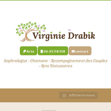
Actu
06.93 118 358
contact
Sophrologue - Chamane - Accompagnement des Couples
- Arts Divinatoires
Afficher le menu
Main
Navigation