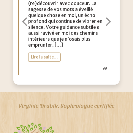
(re)découvrir avec douceur. La
acc
sagesse de vos mots a éveillé
con
quelque chose en moi, un écho
m’a
profond qui continue de vibrer en
dou
Précédent
Suiva
silence. Votre guidance subtile a
aut
aussi ravivé en moi des chemins
lég
intérieurs que je n’osais plus
vie
emprunter. […]
toi
Lire la suite…
Li
Virginie Drabik, Sophrologue certifiée