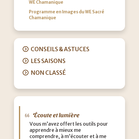
WE Chamanique
Programme en Images du WE Sacré
Chamanique
CONSEILS & ASTUCES
LES SAISONS
NON CLASSÉ
Écoute et lumière
M
Vous m’avez offert les outils pour
J’a
apprendre à mieux me
que
comprendre, à m’écouter et à me
eff