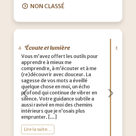
NON CLASSÉ
Merci Virginie
J’ai fait une séance avec toi il y a
quelques jours et j’en ressens les
effets bénéfiques. Je me suis senti
accueilli, compris, sagement
conseillé. Mon chemin vers moi
m’aime est plus clair . Clarté,
douceur, profondeur, simplicité,
Précédent
Suiva
authenticité, confiance, sérieux et
légèreté sont les mots qui me
viennent. Encore un grand merci à
toi Guillaume, […]
Lire la suite…