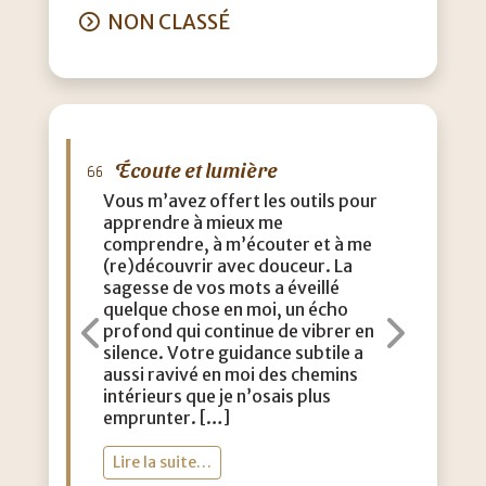
NON CLASSÉ
Écoute et lumière
M
Vous m’avez offert les outils pour
J’a
apprendre à mieux me
que
comprendre, à m’écouter et à me
eff
(re)découvrir avec douceur. La
acc
sagesse de vos mots a éveillé
con
quelque chose en moi, un écho
m’a
profond qui continue de vibrer en
dou
Précédent
Suiva
silence. Votre guidance subtile a
aut
aussi ravivé en moi des chemins
lég
intérieurs que je n’osais plus
vie
emprunter. […]
toi
Lire la suite…
Li