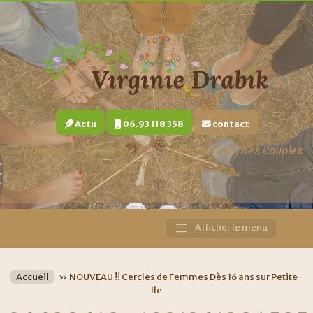
Actu
06.93 118 358
contact
Sophrologue - Chamane - Accompagnement des Couples
- Arts Divinatoires
Afficher le menu
Main
Navigation
Accueil
»
NOUVEAU !! Cercles de Femmes Dès 16 ans sur Petite-
Ile