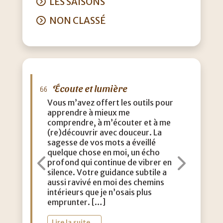
LES SAISONS
NON CLASSÉ
Écoute et lumière
M
Vous m’avez offert les outils pour
J’a
apprendre à mieux me
que
comprendre, à m’écouter et à me
eff
(re)découvrir avec douceur. La
acc
sagesse de vos mots a éveillé
con
quelque chose en moi, un écho
m’a
profond qui continue de vibrer en
dou
Précédent
Suiva
silence. Votre guidance subtile a
aut
aussi ravivé en moi des chemins
lég
intérieurs que je n’osais plus
vie
emprunter. […]
toi
Lire la suite…
Li