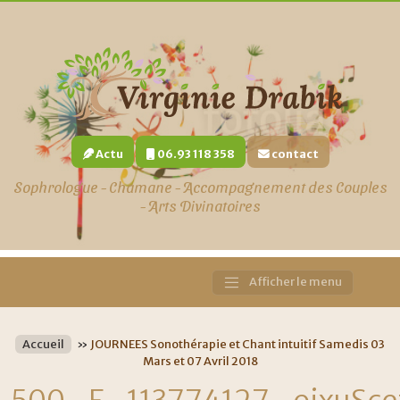
Actu
06.93 118 358
contact
Sophrologue - Chamane - Accompagnement des Couples
- Arts Divinatoires
Afficher le menu
Main
Navigation
Accueil
»
JOURNEES Sonothérapie et Chant intuitif Samedis 03
Mars et 07 Avril 2018