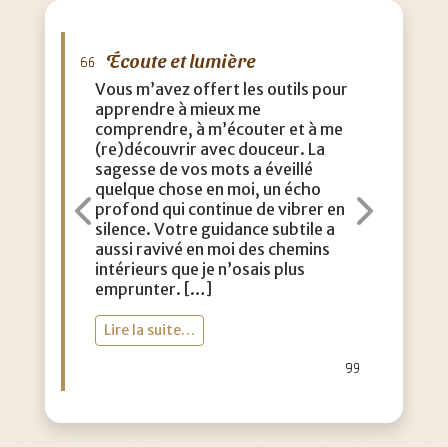
Écoute et lumière
M
Vous m’avez offert les outils pour
J’a
apprendre à mieux me
que
comprendre, à m’écouter et à me
eff
(re)découvrir avec douceur. La
acc
sagesse de vos mots a éveillé
con
quelque chose en moi, un écho
m’a
profond qui continue de vibrer en
dou
Précédent
Suiva
silence. Votre guidance subtile a
aut
aussi ravivé en moi des chemins
lég
intérieurs que je n’osais plus
vie
emprunter. […]
toi
Lire la suite…
Li