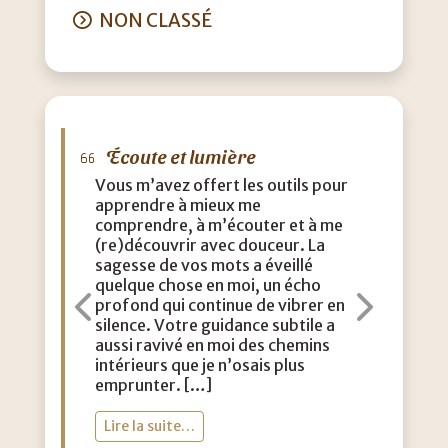
NON CLASSÉ
Écoute et lumière
M
Vous m’avez offert les outils pour
J’a
apprendre à mieux me
que
comprendre, à m’écouter et à me
eff
(re)découvrir avec douceur. La
acc
sagesse de vos mots a éveillé
con
quelque chose en moi, un écho
m’a
profond qui continue de vibrer en
dou
Précédent
Suiva
silence. Votre guidance subtile a
aut
aussi ravivé en moi des chemins
lég
intérieurs que je n’osais plus
vie
emprunter. […]
toi
Lire la suite…
Li