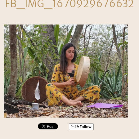
FB_IMG_1670929676632
Follow