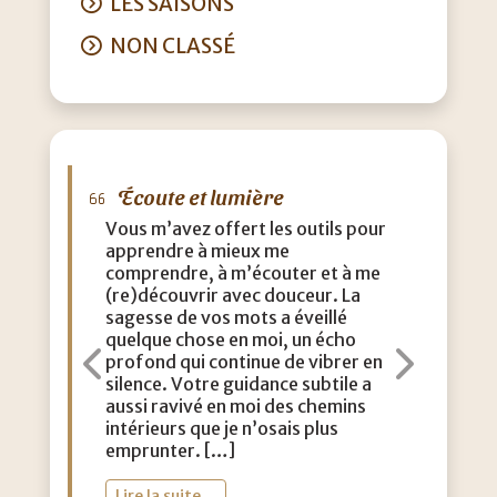
LES SAISONS
NON CLASSÉ
Écoute et lumière
M
Vous m’avez offert les outils pour
J’a
apprendre à mieux me
que
comprendre, à m’écouter et à me
eff
(re)découvrir avec douceur. La
acc
sagesse de vos mots a éveillé
con
quelque chose en moi, un écho
m’a
profond qui continue de vibrer en
dou
Précédent
Suiva
silence. Votre guidance subtile a
aut
aussi ravivé en moi des chemins
lég
intérieurs que je n’osais plus
vie
emprunter. […]
toi
Lire la suite…
Li