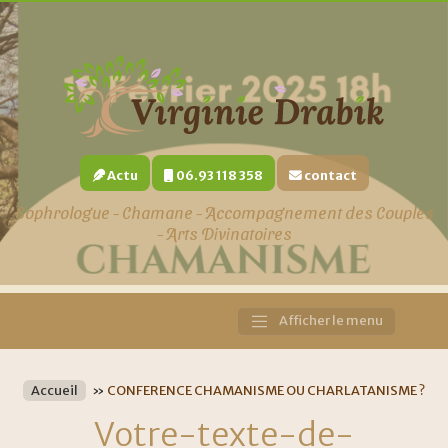
Actu
06.93 118 358
contact
Sophrologue - Chamane - Accompagnement des Couples
- Arts Divinatoires
Afficher le menu
Main
Navigation
Accueil
»
CONFERENCE CHAMANISME OU CHARLATANISME ?
Votre-texte-de-