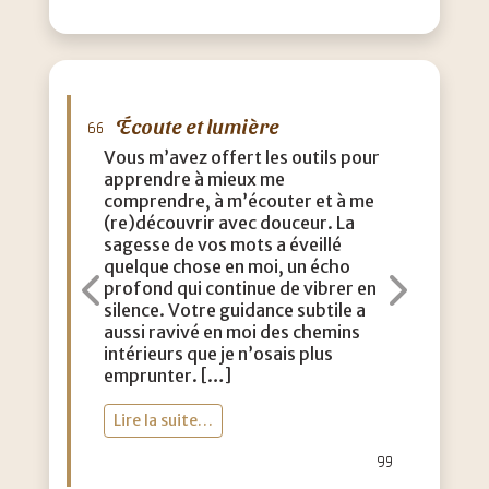
Écoute et lumière
M
Vous m’avez offert les outils pour
J’a
apprendre à mieux me
que
comprendre, à m’écouter et à me
eff
(re)découvrir avec douceur. La
acc
sagesse de vos mots a éveillé
con
quelque chose en moi, un écho
m’a
profond qui continue de vibrer en
dou
Précédent
Suiva
silence. Votre guidance subtile a
aut
aussi ravivé en moi des chemins
lég
intérieurs que je n’osais plus
vie
emprunter. […]
toi
Lire la suite…
Li