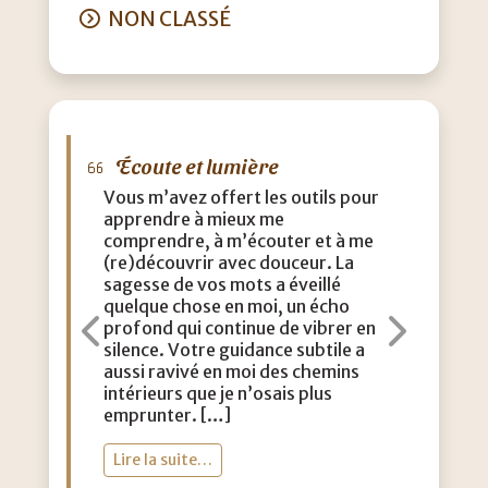
NON CLASSÉ
Écoute et lumière
M
Vous m’avez offert les outils pour
J’a
apprendre à mieux me
que
comprendre, à m’écouter et à me
eff
(re)découvrir avec douceur. La
acc
sagesse de vos mots a éveillé
con
quelque chose en moi, un écho
m’a
profond qui continue de vibrer en
dou
Précédent
Suiva
silence. Votre guidance subtile a
aut
aussi ravivé en moi des chemins
lég
intérieurs que je n’osais plus
vie
emprunter. […]
toi
Lire la suite…
Li