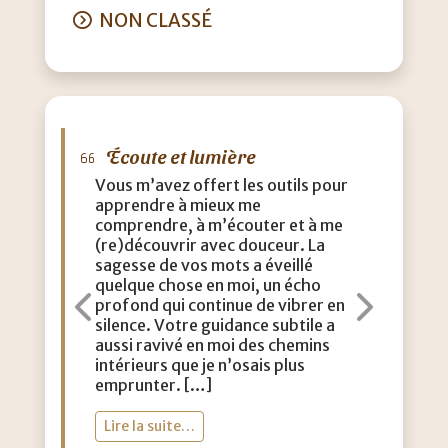
NON CLASSÉ
Écoute et lumière
M
Vous m’avez offert les outils pour
J’a
apprendre à mieux me
que
comprendre, à m’écouter et à me
eff
(re)découvrir avec douceur. La
acc
sagesse de vos mots a éveillé
con
quelque chose en moi, un écho
m’a
profond qui continue de vibrer en
dou
Précédent
Suiva
silence. Votre guidance subtile a
aut
aussi ravivé en moi des chemins
lég
intérieurs que je n’osais plus
vie
emprunter. […]
toi
Lire la suite…
Li