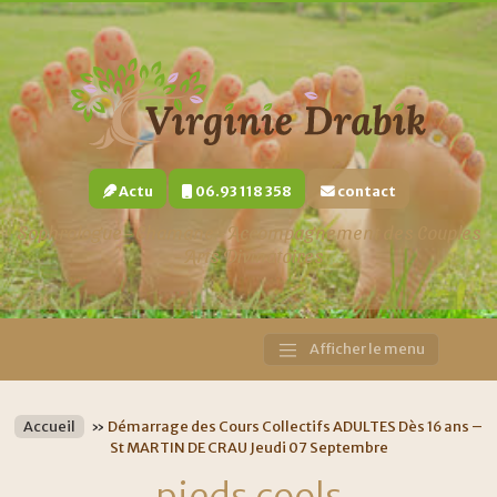
Actu
06.93 118 358
contact
Sophrologue - Chamane - Accompagnement des Couples
- Arts Divinatoires
Afficher le menu
Main
Navigation
Accueil
»
Démarrage des Cours Collectifs ADULTES Dès 16 ans –
St MARTIN DE CRAU Jeudi 07 Septembre