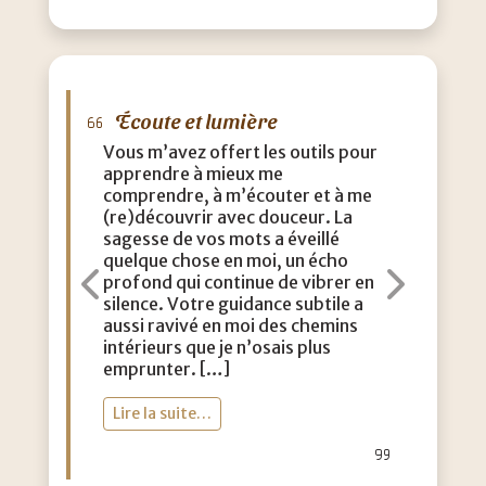
Écoute et lumière
M
Vous m’avez offert les outils pour
J’a
apprendre à mieux me
que
comprendre, à m’écouter et à me
eff
(re)découvrir avec douceur. La
acc
sagesse de vos mots a éveillé
con
quelque chose en moi, un écho
m’a
profond qui continue de vibrer en
dou
Précédent
Suiva
silence. Votre guidance subtile a
aut
aussi ravivé en moi des chemins
lég
intérieurs que je n’osais plus
vie
emprunter. […]
toi
Lire la suite…
Li