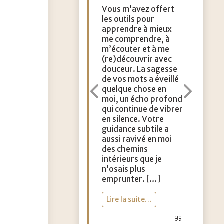
Vous m’avez offert
les outils pour
apprendre à mieux
me comprendre, à
m’écouter et à me
(re)découvrir avec
douceur. La sagesse
de vos mots a éveillé
quelque chose en
Précédent
Suiv
moi, un écho profond
qui continue de vibrer
en silence. Votre
guidance subtile a
aussi ravivé en moi
des chemins
intérieurs que je
n’osais plus
emprunter. […]
Lire la suite…