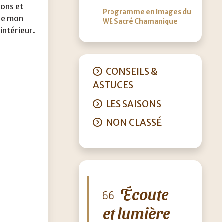
ions et
Programme en Images du
dre mon
WE Sacré Chamanique
 intérieur.
CONSEILS &
ASTUCES
LES SAISONS
NON CLASSÉ
Écoute
et lumière