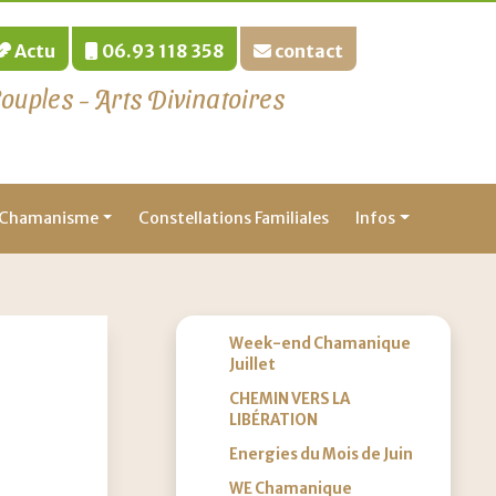
Actu
06.93 118 358
contact
ples - Arts Divinatoires
Chamanisme
Constellations Familiales
Infos
Week-end Chamanique
Juillet
CHEMIN VERS LA
LIBÉRATION
Energies du Mois de Juin
WE Chamanique