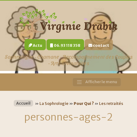
Actu
06.93 118 358
contact
Sophrologue - Chamane - Accompagnement des Couples
- Arts Divinatoires
Afficher le menu
Main
Navigation
Accueil
»
La Sophrologie
»
Pour Qui ?
»
Les retraités
personnes-ages-2