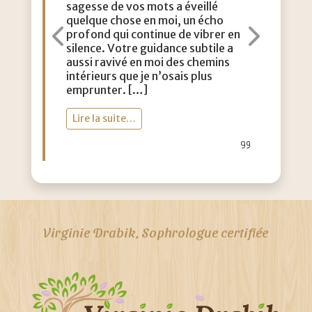
sagesse de vos mots a éveillé
con
quelque chose en moi, un écho
m’a
profond qui continue de vibrer en
dou
Précédent
Suiva
silence. Votre guidance subtile a
aut
aussi ravivé en moi des chemins
lég
intérieurs que je n’osais plus
vie
emprunter. […]
toi
Lire la suite…
Li
Virginie Drabik, Sophrologue certifiée