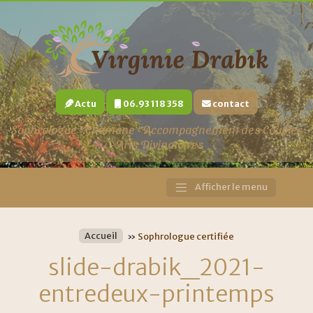
Actu
06.93 118 358
contact
Sophrologue - Chamane - Accompagnement des Couples
- Arts Divinatoires
Afficher le menu
Main
Navigation
Accueil
»
Sophrologue certifiée
slide-drabik_2021-
entredeux-printemps